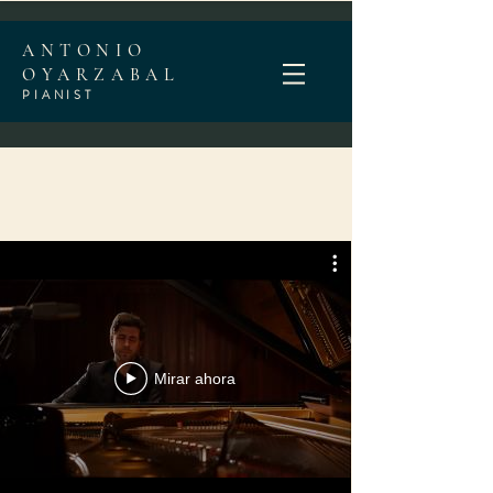
ANTONIO
OYARZABAL
PIANI
ST
Mirar ahora